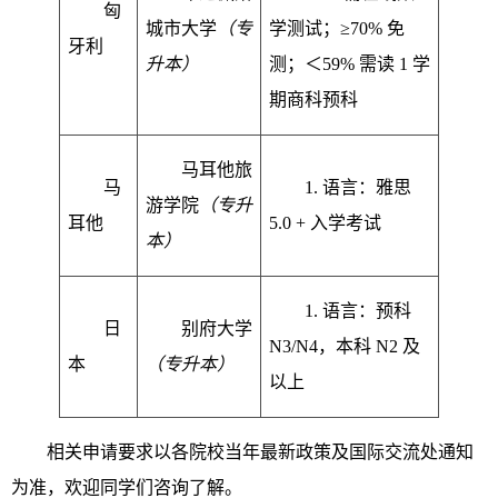
匈
城市大学
（专
学测试；≥70% 免
牙利
升本）
测；＜59% 需读 1 学
期商科预科
马耳他旅
马
1. 语言：雅思
游学院
（专升
耳他
5.0 + 入学考试
本）
1. 语言：预科
日
别府大学
N3/N4，本科 N2 及
本
（专升本）
以上
相关申请要求以各院校当年最新政策及国际交流处通知
为准，欢迎同学们咨询了解。