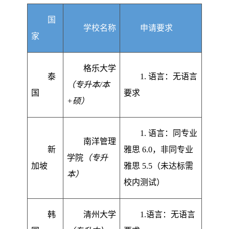
国
学校名称
申请要求
家
格乐大学
泰
1. 语言：无语言
（专升本/本
国
要求
+硕）
1. 语言：同专业
南洋管理
新
雅思 6.0，非同专业
学院
（专升
加坡
雅思 5.5（未达标需
本）
校内测试）
韩
清州大学
1.语言：无语言