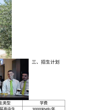
三、招生计划
生类型
学费
届高中生
年
30000RMB/