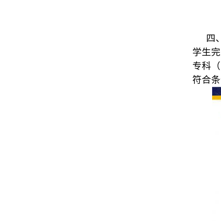
四
学生完
专科（
符合条