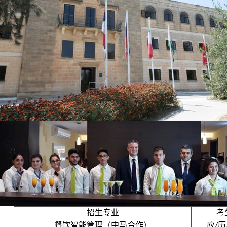
招生专业
考
餐饮智能管理（中马合作）
应
历
/